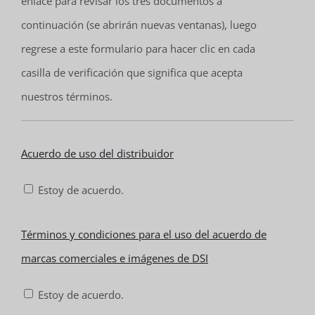
enlace para revisar los tres documentos a
continuación (se abrirán nuevas ventanas), luego
regrese a este formulario para hacer clic en cada
casilla de verificación que significa que acepta
nuestros términos.
Acuerdo
Acuerdo de uso del distribuidor
de
Estoy de acuerdo.
uso
del
Términos
Términos y condiciones para el uso del acuerdo de
distribuidor
y
marcas comerciales e imágenes de DSI
*
condiciones
Estoy de acuerdo.
para