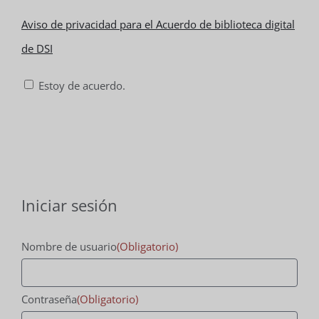
el
Aviso
Aviso de privacidad para el Acuerdo de biblioteca digital
uso
de
de DSI
del
privacidad
Estoy de acuerdo.
acuerdo
para
de
el
marcas
Acuerdo
comerciales
de
e
biblioteca
Iniciar sesión
imágenes
digital
de
de
Nombre de usuario
(Obligatorio)
DSI
DSI
*
*
Contraseña
(Obligatorio)