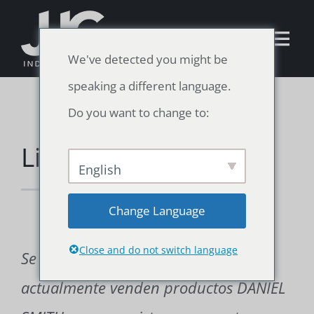
Skip
to
Tog
We've detected you might be
content
Nav
speaking a different language.
Español
Do you want to change to:
Home
Libreria digital
English
Surtido de productos
Change Language
Recursos
Close and do not switch language
Se recomienda a los minoristas que
Noticias
actualmente venden productos DANIEL