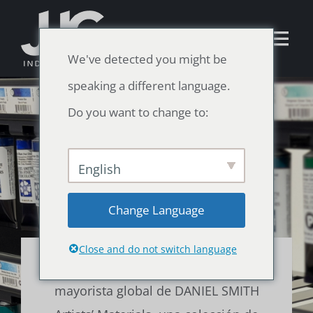
Skip
to
Tog
We've detected you might be
content
Nav
speaking a different language.
Español
Do you want to change to:
Home
English
Surtido de productos
Change Language
Recursos
Close and do not switch language
JJC Industries, LLC es el distribuidor
Noticias
mayorista global de DANIEL SMITH