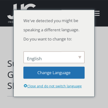
Skip
to
Tog
We've detected you might be
content
Nav
speaking a different language.
Español
Do you want to change to:
Home
English
Surtido de 74
Surtido de productos
GOUACHE DANIEL
Change Language
Recursos
SMITH
Close and do not switch language
Noticias