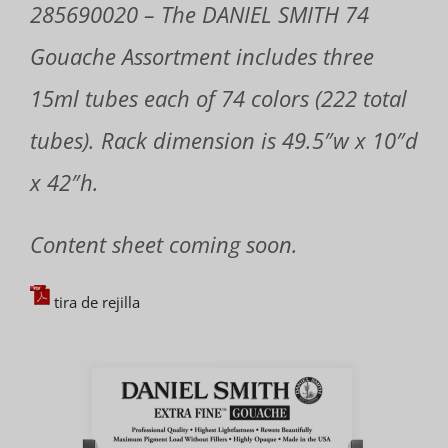
285690020 – The DANIEL SMITH 74
Contacto
Gouache Assortment includes three
Suscribirse
15ml tubes each of 74 colors (222 total
tubes). Rack dimension is 49.5″w x 10″d
x 42″h.
Content sheet coming soon.
tira de rejilla