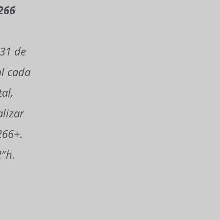
 266
231 de
ml cada
al,
lizar
266+.
2″h.