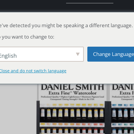
Español
Home
Surtido de productos
Rec
've detected you might be speaking a different language.
 you want to change to:
Surtido de 74
DANIEL SMITH
Change Languag
English
GOUACHE
272 Acuarela
DANIEL SMITH
Close and do not switch language
Surtido de 77
Surtido de
Acuarelas
Acuarelas
DANIEL SMITH
DANIEL SMITH
117 – Tubos 5ml